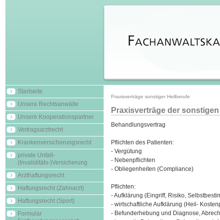
Startseite
Praxisverträge sonstiger Heilberufe
Unsere Rechtsanwälte
Praxisverträge der sonstigen
Unsere Kooperationspartner
Behandlungsvertrag
Vertragsarztrecht
Krankenversicherungsrecht
Pflichten des Patienten:
- Vergütung
private Unfall-
- Nebenpflichten
(Invaliditäts-)Versicherung
- Obliegenheiten (Compliance)
Arzthaftungsrecht
Pflichten:
Haftungsrecht (Zahnarzt)
- Aufklärung (Eingriff, Risiko, Selbstbes
Haftungsrecht (Sport)
- wirtschaftliche Aufklärung (Heil- Kosten
- Befunderhebung und Diagnose, Abrech
Formular