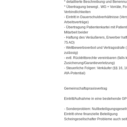
* detaillierte Beschreibung und Benenn
* Übertragung bewegl.. WG + Vorräte, Fo
Verbindlichkeiten
- Eintritt in Dauerschuldverhältnisse (Ve
Arbeitsverträge)
- Übertragung Patientenkartei mit Pati
Mitarbeit beider
- Haftung des Veräußerers, Erwerber haft
75 AO)
- Wettbewerbsverbot und Vertragsstrafe (R
zulässig)
- evtl. Rücktrittsrechte vereinbaren (falls
Zusicherung/Garantieverletzung)
- Steuerliche Folgen: Verkäufer (§§ 16, 1
AfA-Potential)
Gemeinschaftspraxisvertrag
Eintritt/Aufnahme in eine bestehende G
- Sonderproblem: Nullbeteiligungsgesell
Eintritt ohne finanzielle Beteiligung
Scheingesellschafter Probleme auch seit