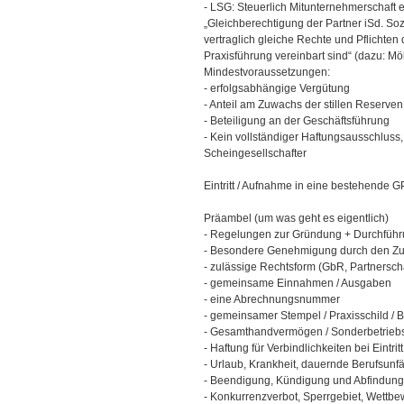
- LSG: Steuerlich Mitunternehmerschaft er
„Gleichberechtigung der Partner iSd. Soz
vertraglich gleiche Rechte und Pflichten
Praxisführung vereinbart sind“ (dazu: Möl
Mindestvoraussetzungen:
- erfolgsabhängige Vergütung
- Anteil am Zuwachs der stillen Reserven /
- Beteiligung an der Geschäftsführung
- Kein vollständiger Haftungsausschluss
Scheingesellschafter
Eintritt / Aufnahme in eine bestehende 
Präambel (um was geht es eigentlich)
- Regelungen zur Gründung + Durchfüh
- Besondere Genehmigung durch den Zu
- zulässige Rechtsform (GbR, Partnersc
- gemeinsame Einnahmen / Ausgaben
- eine Abrechnungsnummer
- gemeinsamer Stempel / Praxisschild / B
- Gesamthandvermögen / Sonderbetrie
- Haftung für Verbindlichkeiten bei Eintritt /
- Urlaub, Krankheit, dauernde Berufsunfä
- Beendigung, Kündigung und Abfindun
- Konkurrenzverbot, Sperrgebiet, Wettbe