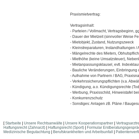
Praxismietvertrag:
Vertragsinhalt:
- Parteien / Vollmacht, Vertragsbeginn, g
- Dauer der Mietzeit (sinnvoller Weise F
- Mietobjekt, Zustand, Nutzungszweck
- Kleinstreparaturen, Instandhaltungen 
- Mängelrechte des Mieters, Obhutspflich
- Miethöhe (keine Umsatzsteuer), Neben
- Mietanpassungsklausel, evtl. Indexklaus
- Bauliche Veränderungen, Einbringung 
- Aufnahme von Partnern / BAG, Praxisna
- Verkehrssicherungspflichten (v.a. Abwä
- Kündigung, a.o. Kündigungsrechte (Tod,
- Werbung, Praxisschild, Hinweistafel be
- Konkurrenzschutz
- Sonstiges: Anlagen zB. Pläne / Bauge
[
Startseite
|
Unsere Rechtsanwälte
|
Unsere Kooperationspartner
|
Vertragsarztr
Haftungsrecht (Zahnarzt)
|
Haftungsrecht (Sport)
|
Formular Erstberatungsgesprä
Medizinische Begutachtung
|
Berufskrankheiten und Arbeitsunfall
|
Patientenver