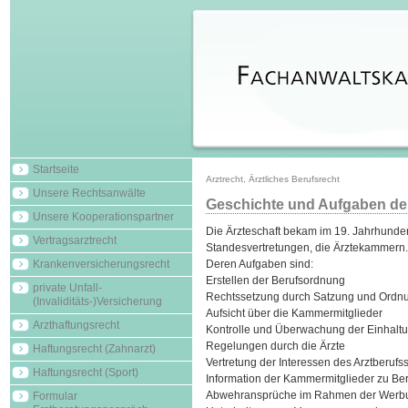
Startseite
Arztrecht, Ärztliches Berufsrecht
Unsere Rechtsanwälte
Geschichte und Aufgaben d
Unsere Kooperationspartner
Die Ärzteschaft bekam im 19. Jahrhunder
Vertragsarztrecht
Standesvertretungen, die Ärztekammern.
Krankenversicherungsrecht
Deren Aufgaben sind:
Erstellen der Berufsordnung
private Unfall-
Rechtssetzung durch Satzung und Ordn
(Invaliditäts-)Versicherung
Aufsicht über die Kammermitglieder
Arzthaftungsrecht
Kontrolle und Überwachung der Einhaltu
Regelungen durch die Ärzte
Haftungsrecht (Zahnarzt)
Vertretung der Interessen des Arztberufss
Haftungsrecht (Sport)
Information der Kammermitglieder zu Be
Abwehransprüche im Rahmen der Werb
Formular