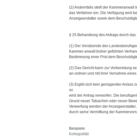
(2) Andernfalls stellt der Kammeranwal
das Verfahren ein. Die Verfügung wird
Anzeigeerstatter sowie dem Beschuldigten
§ 25 Behandlung des Antrags durch das 
(1) Der Vorsitzende des Landesberufsger
Kammer-anwalt bisher geführten Verhand
Bestimmung einer Frist dem Beschuldigten
(2) Das Gericht kann zur Vorbereitung s
an-ordnen und mit ihrer Vornahme eines 
(3) Ergibt sich kein genügender Anlass z
so
wird der Antrag verworfen. Die berufsger
Grund neuer Tatsachen oder neuer Bewei
Verwerfung werden der Anzeigeerstatter
durch seine Vermittlung der Kammervorst
Beispiele:
Kollegialität