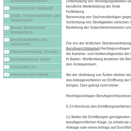
Erstberatungsgespräch
Unterhaltung von Versorgungswerken un
berufliche Weiterbildung der Ärzte
Arbeitsrecht der Heilberufe
Fortbildung
Unfall-, Personenschaden- und
Benennung von Sachverständigen gegen
Verkehrsrecht
Schlichtung von Streitigkeiten zwischen 
Bestellung der Gutachterkommission und 
Beweis, Medizinische
Begutachtung
Berufskrankheiten und
Die von der ärztlichen Standesvertretun
Arbeitsunfall
Berufsgerichtsbarkeit
.Rechtsgrundlagen f
Patientenverfügung, Vorsorge
die Kammer- und Heilberufsgesetze der 
In Baden- Württemberg bestehen die Beru
Zur Entspannung: Humor
den Ärztekammern.
Presse über uns
Impressum und Haftung
Bei der Vertretung von Ärzten streben wi
das Anklageverfahren vor Eröffnung der 
bringen. Dies gelingt nicht immer:
Rechtsgrundlagen Berufsgerichtsordnun
§ 23 Abschluss des Ermittlungsverfahren
(1) Bieten die Ermittlungen genügenden 
berufsgerichtlichen Klage, so erhebt si
Anklage oder eines Antrags auf Durchfüh